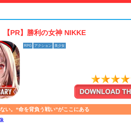
【PR】勝利の女神 NIKKE
RPG
アクション
美少女
ない。“命を背負う戦い”がここにある