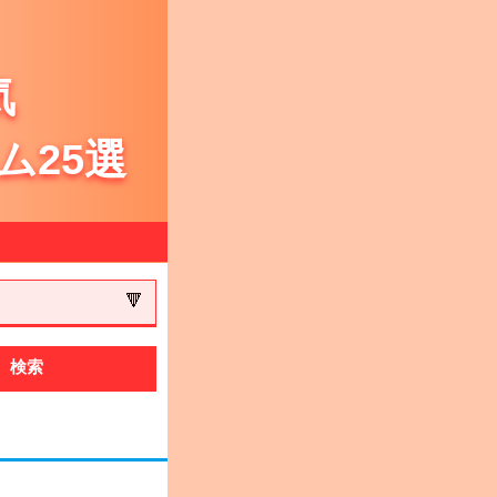
気
ム25選
検索