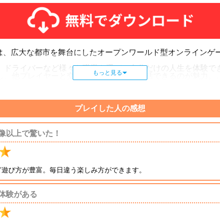
 RP』は、広大な都市を舞台にしたオープンワールド型オンラインゲ
、ドライバーなど様々な職業を選び、自分だけの人生を体験で
もっと見る
し、他プレイヤーと交流しながら自由に生活できるのが魅力。
じ世界で暮らすリアルなオンライン都市で、毎日異なる出会いや
プレイした人の感想
像以上で驚いた！
ど遊び方が豊富。毎日違う楽しみ方ができます。
体験がある