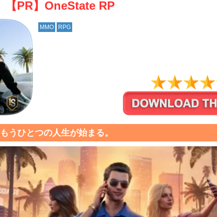
【PR】OneState RP
MMO
RPG
もうひとつの人生が始まる。