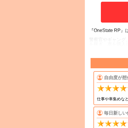
『OneState
警察官やギャング
を稼ぎ、車を購入
500人以上が同
す。
自由度が想
仕事や車集めな
毎日新しい